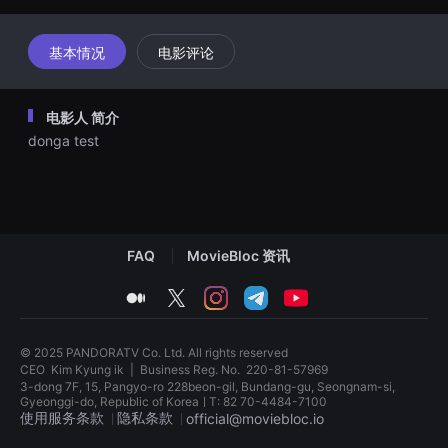
견
할
수
基本情况
电影评论
있
는
온
라
인
电影人 简介
스
donga test
트
리
밍
플
랫
폼
입
니
FAQ
MovieBloc 资讯
다.
국
medium
twitter
instagram
telegram
youtube
내
외
단
편
© 2025 PANDORATV Co. Ltd. All rights reserved
영
화
CEO
Kim Kyung ik
|
Business Reg. No.
220-81-57969
를
3-dong 7F, 15, Pangyo-ro 228beon-gil, Bundang-gu, Seongnam-si,
손
Gyeonggi-do, Republic of KoreaㅣT: 82 70-4484-7100
쉽
使用服务条款
隐私条款
official@moviebloc.io
게
찾