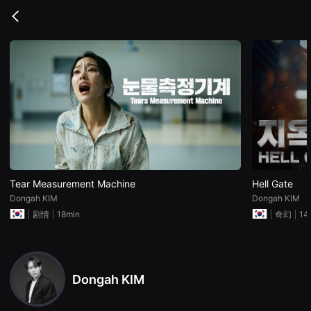
무
비
Go
블
back
록
은
단
편
영
화
와
독
립
영
화
를
중
심
으
Tear Measurement Machine
Hell Gate
로
Dongah KIM
Dongah KIM
다
양
剧情
18min
奇幻
14
한
작
품
을
감
상
Dongah KIM
하
고
발