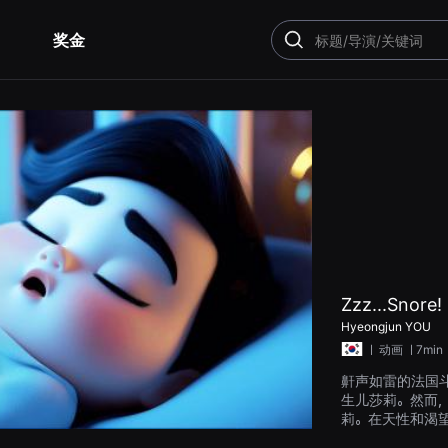
奖金
搜
索
Zzz...Snore!
Hyeongjun YOU
ㅣ
动画
ㅣ7min
鼾声如雷的法国斗
生儿莎莉。然而
莉。在天性和渴
的鼾声会打扰莎