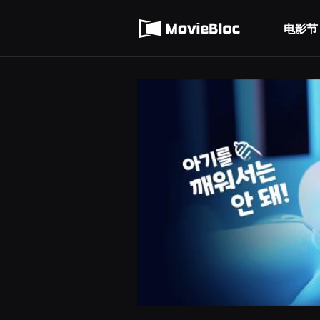
무
使用服务条款
비
블
电影节
隐私条款
록
은
단
편
영
화
와
독
립
영
화
를
중
심
으
로
다
양
한
작
품
을
감
상
하
고
발