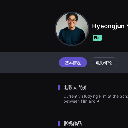
견
할
수
있
는
온
Hyeongjun
라
인
스
트
리
밍
플
랫
폼
基本情况
电影评论
입
니
다.
국
내
电影人 简介
외
단
Currently studying Film at the Sch
편
between film and AI.
영
화
를
손
쉽
게
影视作品
찾