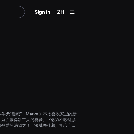
menu
Sign in
ZH
牛犬“漫威”（Marvel）不太喜欢家里的新
，为了赢得新主人的喜爱，它必须不吵醒莎
望被爱的渴望之间，漫威挣扎着，担心自己
莉的睡眠。