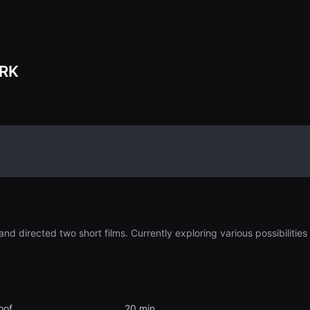
ARK
nd directed two short films. Currently exploring various possibilities 
oof
20 min