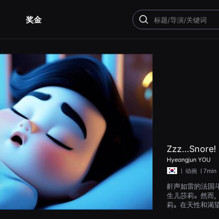
奖金
搜
索
Zzz...Snore!
Hyeongjun YOU
ㅣ
动画
ㅣ7min
鼾声如雷的法国斗
生儿莎莉。然而
莉。在天性和渴
的鼾声会打扰莎