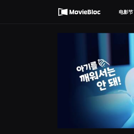
무
使用服务条款
비
블
电影节
隐私条款
록
은
단
편
영
화
와
독
립
영
화
를
중
심
으
로
다
양
한
작
품
을
감
상
하
고
발