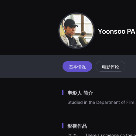
견
할
수
있
는
온
Yoonsoo P
라
인
스
트
리
밍
플
랫
폼
基本情况
电影评论
입
니
다.
국
내
电影人 简介
외
단
Studied in the Department of Film a
편
영
화
를
손
影视作品
쉽
게
찾
2025.
There's someone on the r