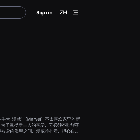
menu
Sign in
ZH
牛犬“漫威”（Marvel）不太喜欢家里的新
，为了赢得新主人的喜爱，它必须不吵醒莎
望被爱的渴望之间，漫威挣扎着，担心自己
莉的睡眠。