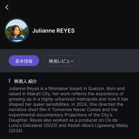
무
비
Go
블
back
록
은
단
Julianne REYES
편
영
화
와
독
립
영
基本情報
映画レビュー
화
를
중
심
映画人 紹介
으
로
Julianne Reyes is a filmmaker based in Quezon. Born and
다
raised in Makati City, her work reflects the experience of
양
growing up in a highly urbanized metropolis and how it has
한
shaped her queer sensibilities. In 2024, She directed the
작
품
narrative short film If Tomorrow Never Comes and the
을
experimental documentary Projections of the City's
감
Daughter. Reyes also worked as a producer on Cis de
상
Luna's Dekalarat (2023) and Redsh Alba's Ligawang Malay
하
(2024).
고
발