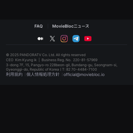
견
할
수
있
는
온
FAQ
MovieBlocニュース
라
인
medium
twitter
instagram
telegram
youtube
스
트
리
밍
© 2025 PANDORATV Co. Ltd. All rights reserved
플
CEO
Kim Kyung ik
|
Business Reg. No.
220-81-57969
랫
폼
3-dong 7F, 15, Pangyo-ro 228beon-gil, Bundang-gu, Seongnam-si,
입
Gyeonggi-do, Republic of KoreaㅣT: 82 70-4484-7100
니
利用規約
個人情報処理方針
official@moviebloc.io
다.
국
독
내
립
외
영
단
화
편
단
영
편
화
영
를
화
손
독
쉽
립
게
영
찾