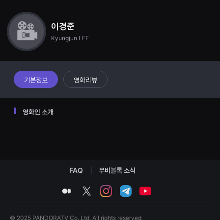
견
없는 진상은 친구들과 지내기 위해 사격연습을 해야만 한다. 진상이는 해병대
할
출신 할아버지에게 사격을 알려달라고 하게 되는데 특훈을 받으며 어느새 할아
수
버지와 가까워진 진상. 다음 날 친구들은 사냥 대상이 도깨비라고 말해준다. 도
이경준
있
깨비를 발견한 아이들. 진상이 눈에는 할아버지 뒷모습만 보인다. 진상이는 집
는
으로 돌아와 파스를 붙이고 있는 할아버지에게 모질게 대하지만 오해가 풀린
Kyungjun LEE
온
다. 결국 다음 날, 어김없이 사냥을 하러나가는 친구들. 진상이는 총을 내려놓
라
으며 더 이상 사냥놀이를 하지 않겠다고 말한다. 그 말을 들은 친구들은 배신자
인
진상이를 처단하기 위해 진상이에게 총을 겨눈다. 그 순간, 어디선가 들리는 총
스
트
성. 그리고 아이들 앞에 등장하는 도깨비. 그렇게 상황은 종결되고 진상이와 함
리
께 시골길을 걸어가며 이야기를 나눈다.
기본정보
영화리뷰
밍
플
랫
폼
영화인 소개
입
니
다.
국
내
외
단
편
FAQ
무비블록 소식
영
화
를
medium
twitter
instagram
telegram
youtube
손
쉽
게
찾
© 2025 PANDORATV Co. Ltd. All rights reserved