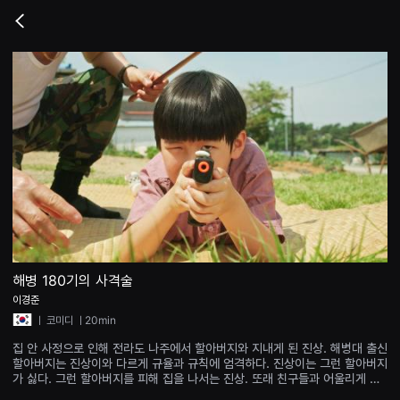
무
비
Go
블
back
록
은
단
편
영
화
와
독
립
영
화
를
중
심
으
로
다
양
해병 180기의 사격술
한
이경준
작
품
ㅣ
코미디
ㅣ20min
을
감
집 안 사정으로 인해 전라도 나주에서 할아버지와 지내게 된 진상. 해병대 출신
상
할아버지는 진상이와 다르게 규율과 규칙에 엄격하다. 진상이는 그런 할아버지
하
가 싫다. 그런 할아버지를 피해 집을 나서는 진상. 또래 친구들과 어울리게 된
고
다. 아이들은 비비탄 총으로 사냥을 하며 논다고 한다. 총을 한번도 쏴본적이
발