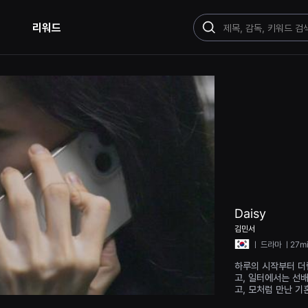
리워드
검
색
Daisy
김민서
ㅣ
드라마
ㅣ27m
하루의 시작부터 더
고, 일터에서는 선
고, 모처럼 만난 기
착을 받고 있는 엄마