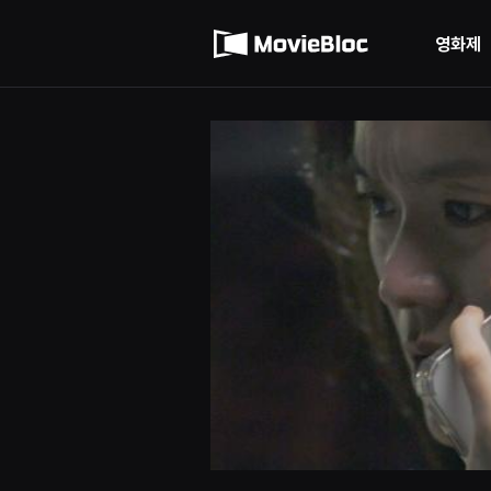
무
이용약관
비
블
영화제
록
개인정보 처리방침
은
단
편
영
화
와
독
립
영
화
를
중
심
으
로
다
양
한
작
품
을
감
상
하
고
발