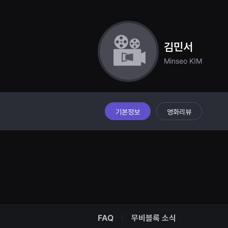
견
할
수
있
는
온
김민서
라
인
Minseo KIM
스
트
리
밍
플
랫
폼
기본정보
영화리뷰
입
니
다.
국
내
외
단
편
영
화
를
손
쉽
FAQ
무비블록 소식
게
찾