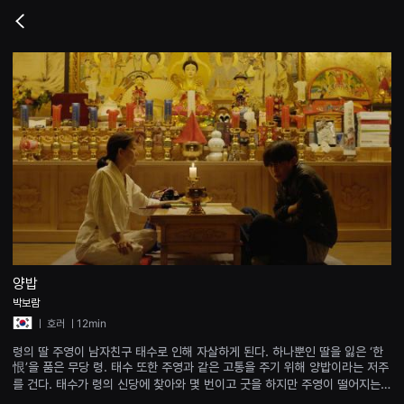
무
비
Go
블
back
록
은
단
편
영
화
와
독
립
영
화
를
중
심
으
로
다
양
양밥
한
박보람
작
품
ㅣ
호러
ㅣ12min
을
감
령의 딸 주영이 남자친구 태수로 인해 자살하게 된다. 하나뿐인 딸을 잃은 ‘한
상
恨’을 품은 무당 령. 태수 또한 주영과 같은 고통을 주기 위해 양밥이라는 저주
하
를 건다. 태수가 령의 신당에 찾아와 몇 번이고 굿을 하지만 주영이 떨어지는
고
발
커녕 오히려 힘을 더 싣는다. 태수와 령은 이번이 마지막이라며 여섯 번째 굿을