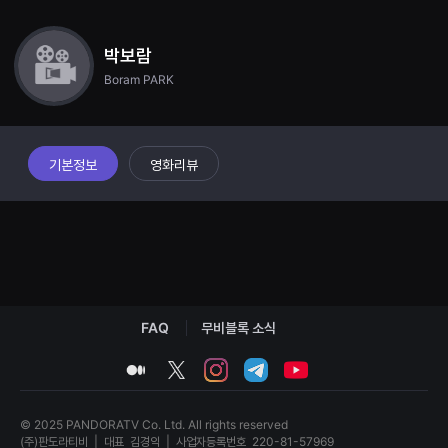
견
하게 되는데… 복수의 끝에는 뭐가 남을까?
할
수
박보람
있
는
Boram PARK
온
라
인
스
트
리
기본정보
영화리뷰
밍
플
랫
폼
입
니
다.
국
내
외
단
FAQ
무비블록 소식
편
영
medium
twitter
instagram
telegram
youtube
화
를
손
쉽
© 2025 PANDORATV Co. Ltd. All rights reserved
게
(주)판도라티비
|
대표
김경익
|
사업자등록번호
220-81-57969
찾