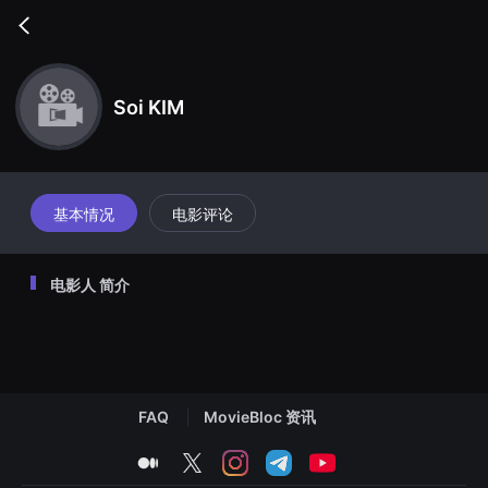
무
비
Go
블
back
록
은
단
Soi KIM
편
영
화
와
독
립
영
基本情况
电影评论
화
를
중
심
电影人 简介
으
로
다
양
한
작
품
을
감
FAQ
MovieBloc 资讯
상
하
medium
twitter
instagram
telegram
youtube
고
발