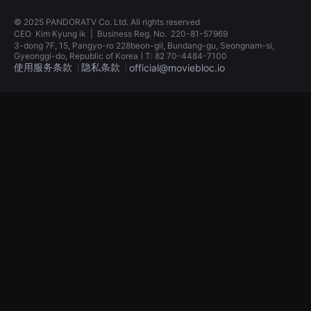
견
할
© 2025 PANDORATV Co. Ltd. All rights reserved
수
CEO
Kim Kyung ik
|
Business Reg. No.
220-81-57969
있
3-dong 7F, 15, Pangyo-ro 228beon-gil, Bundang-gu, Seongnam-si,
는
Gyeonggi-do, Republic of KoreaㅣT: 82 70-4484-7100
온
使用服务条款
隐私条款
official@moviebloc.io
라
인
스
독
트
립
리
영
밍
화
플
단
랫
편
폼
영
입
화
니
독
다.
립
국
영
내
화
외
단
단
편
편
영
영
화
화
독
를
립
손
영
쉽
화
게
단
찾