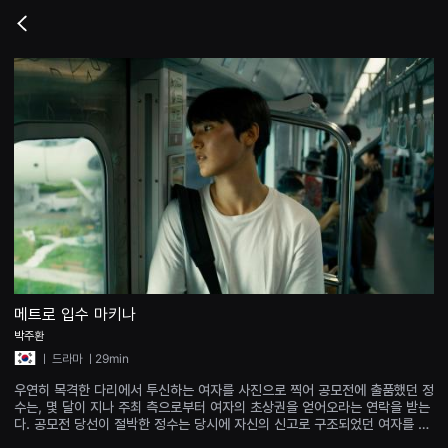
무
비
Go
블
back
록
은
단
편
영
화
와
독
립
영
화
를
중
심
으
로
다
양
메트로 입수 마키나
한
박주환
작
품
ㅣ
드라마
ㅣ29min
을
감
우연히 목격한 다리에서 투신하는 여자를 사진으로 찍어 공모전에 출품했던 정
상
수는, 몇 달이 지나 주최 측으로부터 여자의 초상권을 얻어오라는 연락을 받는
하
다. 공모전 당선이 절박한 정수는 당시에 자신의 신고로 구조되었던 여자를 만
고
나 초상권 동의를 받으려고 한다.
발