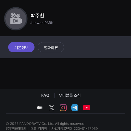
견
할
수
박주환
있
는
Juhwan PARK
온
라
인
스
트
리
기본정보
영화리뷰
밍
플
랫
폼
입
니
다.
국
내
외
단
FAQ
무비블록 소식
편
영
medium
twitter
instagram
telegram
youtube
화
를
손
쉽
© 2025 PANDORATV Co. Ltd. All rights reserved
게
(주)판도라티비
|
대표
김경익
|
사업자등록번호
220-81-57969
찾