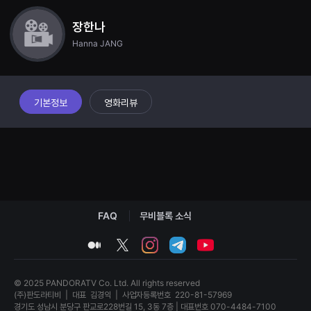
견
할
장한나
수
있
Hanna JANG
는
온
라
인
스
트
기본정보
영화리뷰
리
밍
플
랫
폼
입
니
다.
국
내
외
FAQ
무비블록 소식
단
편
medium
twitter
instagram
telegram
youtube
영
화
를
손
© 2025 PANDORATV Co. Ltd. All rights reserved
쉽
(주)판도라티비
|
대표
김경익
|
사업자등록번호
220-81-57969
게
경기도 성남시 분당구 판교로228번길 15, 3동 7층 | 대표번호 070-4484-7100
찾