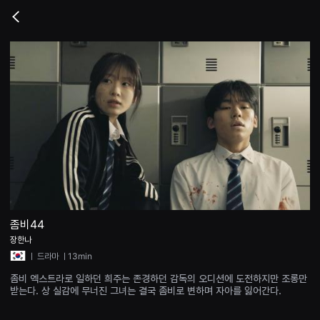
무
비
Go
블
back
록
은
단
편
영
화
와
독
립
영
화
를
중
심
으
로
다
양
좀비44
한
장한나
작
품
ㅣ
드라마
ㅣ13min
을
감
좀비 엑스트라로 일하던 희주는 존경하던 감독의 오디션에 도전하지만 조롱만
상
받는다. 상 실감에 무너진 그녀는 결국 좀비로 변하며 자아를 잃어간다.
하
고
발