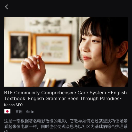
무
비
Go
블
back
록
은
단
편
영
화
와
독
립
영
화
를
중
심
으
로
다
양
BTF Community Comprehensive Care System ~English
한
Textbook: English Grammar Seen Through Parodies~
작
품
Kanon SEO
을
ㅣ
喜剧
ㅣ6min
감
상
这是一部根据著名电影改编的电影，它教导如何通过某些技巧使场景
하
고
看起来像电影一样，同时也促使观众思考以社区为基础的综合护理系
발
统。