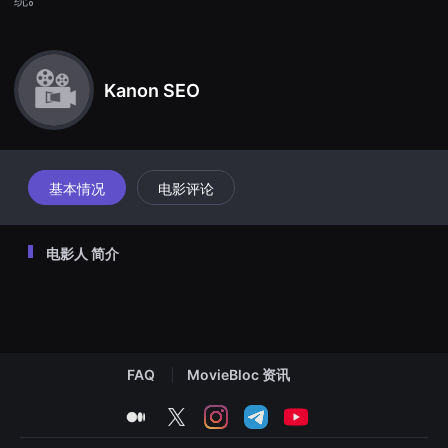
견
할
수
있
는
온
Kanon SEO
라
인
스
트
리
밍
基本情况
电影评论
플
랫
폼
입
니
电影人 简介
다.
국
내
외
단
편
영
화
FAQ
MovieBloc 资讯
를
손
medium
twitter
instagram
telegram
youtube
쉽
게
찾