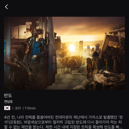
무
비
Go
블
back
록
은
단
편
영
화
와
독
립
영
화
를
중
심
으
로
다
양
한
반도
작
품
연상호
을
ㅣ
호러
ㅣ116min
감
상
4년 전, 나라 전체를 휩쓸어버린 전대미문의 재난에서 가까스로 탈출했던 ‘정
하
석’(강동원). 바깥세상으로부터 철저히 고립된 반도에 다시 들어가야 하는 피
고
할 수 없는 제안을 받는다. 제한 시간 내에 지정된 트럭을 확보해 반도를 빠져
발