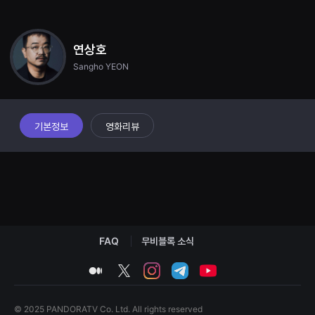
견
나와야 하는 미션을 수행하던 중 인간성을 상실한 631부대와 4년 전보다 더
할
욱 거세진 대규모 좀비 무리가 정석 일행을 습격한다. 절체절명의 순간, 폐허가
수
된 땅에서 살아남은 ‘민정’(이정현) 가족의 도움으로 위기를 가까스로 모면하고
있
이들과 함께 반도를 탈출할 수 있는 마지막 기회를 잡기로 한다. 되돌아온 자,
연상호
는
살아남은 자 그리고 미쳐버린 자 필사의 사투가 시작된다!
온
Sangho YEON
라
인
스
트
리
밍
기본정보
영화리뷰
플
랫
폼
입
니
다.
국
내
외
단
편
FAQ
무비블록 소식
영
화
medium
twitter
instagram
telegram
youtube
를
손
쉽
게
© 2025 PANDORATV Co. Ltd. All rights reserved
찾