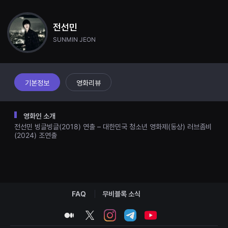
견
하고, 이에 불응한 재민은 결국 홀로 남겨진다. 탈출을 시도하지만 실패를 거듭
할
하던 그는 아침이 되자 흙 파묻힌 금두꺼비를 발견한다. 순간, 이것만 있으면
수
다시 전세금을 마련해 새로운 집을 구할 수 있다는 희망에 사로잡히며 땅을 파
전선민
있
기 시작한다. 위에서는 인부, 새 집주인, 경비, 아이까지 재민이 떨어진 사실을
는
알지만, 각자의 이익에 매몰된 채 서로 다툴 뿐 누구도 그를 구하려 하지 않는
SUNMIN JEON
온
다. 그들 몰래 금두꺼비를 파내던 재민은 결국 두꺼비를 흙 속에서 꺼내 올리
라
고, 이를 본 사람들은 순식간에 태도를 바꿔 금두꺼비를 차지하기 위해 연합한
인
다. 재민과 금두꺼비는 함께 끌려 올라오지만, 이내 가짜 금임이 드러나자 사람
스
트
들은 실망하며 뿔뿔이 흩어진다. 남은 건 가던 길을 돌아와 합의서를 강요하는
리
새 집주인뿐이다. 그때 뉴스에서 예고한 개기일식이 시작된다. 모두 위를 올려
기본정보
영화리뷰
밍
다보는 순간, 재민은 금두꺼비로 새 집주인의 뒷통수를 가격한다. 그리고 다시
플
스스로 맨홀 속으로 들어간다. 빗물이 떨어지자 재민은 사람들의 비명 소리와
랫
함께 자신에게 묻은 피를 씻어내듯 몸을 적신다.
폼
영화인 소개
입
전선민 빙글빙글(2018) 연출 – 대한민국 청소년 영화제(동상) 러브좀비
니
다.
(2024) 조연출
국
내
외
단
편
영
화
FAQ
무비블록 소식
를
손
쉽
medium
twitter
instagram
telegram
youtube
게
찾