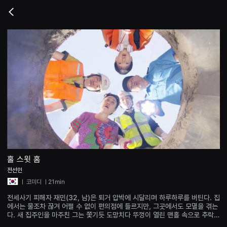
무
비
Go
블
back
록
은
단
편
영
화
와
독
립
영
화
를
중
심
으
로
다
양
홀 스윗 홈
한
전선민
작
품
ㅣ
코미디
ㅣ21min
을
감
전세사기 피해자 재민(32, 남)은 퇴거 압박에 시달리며 하루하루를 버틴다. 집
상
에서는 물조차 끊겨 어쩔 수 없이 편의점에 들르지만, 그곳에서도 모멸을 겪는
하
다. 새 집주인을 마주친 그는 쫓기듯 도망치다 뚜껑이 열린 맨홀 속으로 추락한
고
다. 맨홀 안, 새 집주인은 퇴거 합의서에 서명해야 꺼내줄 수 있을 것 같다고 말
발