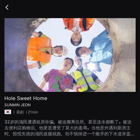
무
비
Go
블
back
록
은
단
편
영
화
와
독
립
영
화
를
중
심
으
로
다
양
Hole Sweet Home
한
SUNMIN JEON
작
품
ㅣ
喜剧
ㅣ21min
을
감
32岁的渽民遭遇租房诈骗，被迫搬离住所，甚至连水都断了。被迫
상
去便利店购物后，他更是遭受了莫大的羞辱。当他意外遇到新房主
하
고
时，惊慌失措的渽民拔腿就跑，却不慎掉进一个敞开的下水道井盖
발
里。房主威胁他，只有签署驱逐协议才能获救，但渽民拒绝了，被困