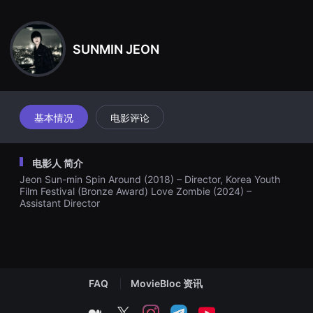
견
在井盖下。他一次次尝试逃脱，却都以失败告终，精疲力竭，希望也
할
随之破灭。黎明时分，在绝望中挣扎的渽民突然发现井盖底部泥土下
수
있
闪着光——那是一尊金色的蟾蜍雕像。当他将雕像从泥土中取出时，
SUNMIN JEON
는
一丝希望的火花重新燃起。
온
라
인
스
트
리
基本情况
电影评论
밍
플
랫
폼
电影人 简介
입
니
Jeon Sun-min Spin Around (2018) – Director, Korea Youth
다.
Film Festival (Bronze Award) Love Zombie (2024) –
국
Assistant Director
내
외
단
편
영
화
를
손
FAQ
MovieBloc 资讯
쉽
게
medium
twitter
instagram
telegram
youtube
찾