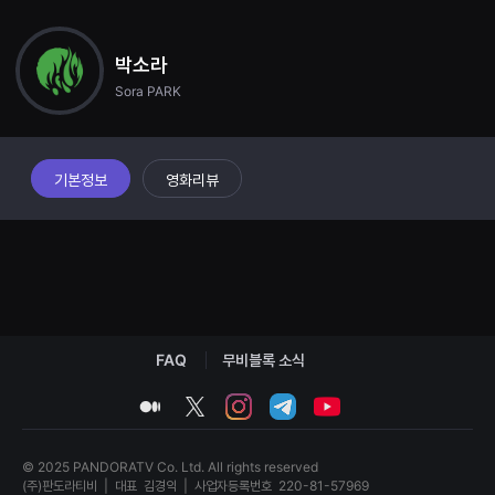
견
는 것은 아니라는 조언을 건네고, 만수와의 교류를 통해 희탁은 자신의 카메라
할
렌즈가 아닌 내면의 시선으로 삶을 바라보기 시작한다. 결국 희탁은 ‘사라지는
수
풍경’이 아닌, 만수와 함께했던 ‘존재의 순간’에 초점을 맞춘 사진을 찍는다. 그
있
박소라
것은 두 세대가 교류를 통해 사라짐이 아닌, 기억되었다는 것을 깨닫게 한다.
는
Sora PARK
온
라
인
스
트
리
기본정보
영화리뷰
밍
플
랫
폼
입
니
다.
국
내
외
단
FAQ
무비블록 소식
편
영
medium
twitter
instagram
telegram
youtube
화
를
손
쉽
© 2025 PANDORATV Co. Ltd. All rights reserved
게
(주)판도라티비
|
대표
김경익
|
사업자등록번호
220-81-57969
찾