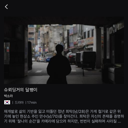
무
비
Go
블
back
록
은
단
편
영
화
와
독
립
영
화
를
중
심
으
로
다
양
슈뢰딩거의 달팽이
한
박소라
작
품
ㅣ
드라마
ㅣ17min
을
감
재개발로 삶의 기반을 잃고 떠돌던 청년 희탁(남/28)은 가게 철거로 같은 위
상
기에 놓인 현상소 주인 만수(남/70)를 찾아간다. 희탁은 자신의 존재를 증명하
하
기 위해 ‘찰나의 순간’을 카메라에 담으려 하지만, 번번이 실패하며 사라질 것
고
들 앞에 무력감에 빠진다. 만수는 그런 희탁에게 바라보는 것들이 결코 사라지
발