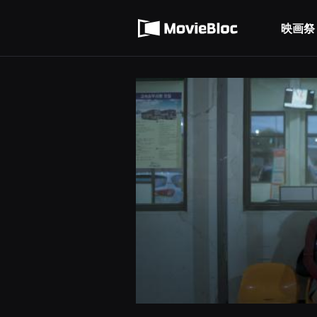
무
利用規約
비
블
映画祭
個人情報処理方針
록
은
단
편
영
화
와
독
립
영
화
를
중
심
으
로
다
양
한
작
품
을
감
상
하
고
발