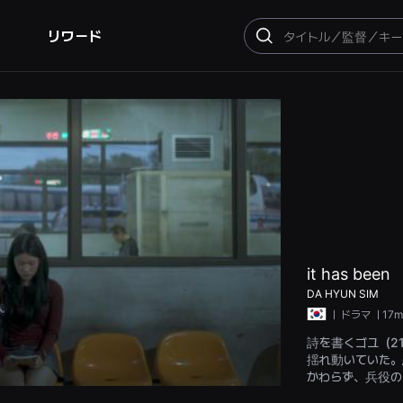
リワード
検
索
it has been
DA HYUN SIM
ㅣ
ドラマ
ㅣ17m
詩を書くゴユ（2
揺れ動いていた。
かわらず、兵役の
でゴユは、自分が