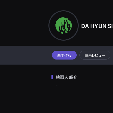
견
할
수
있
는
온
DA HYUN S
라
인
스
트
리
밍
플
랫
폼
基本情報
映画レビュー
입
니
다.
국
내
映画人 紹介
외
단
-
편
영
화
를
손
쉽
게
찾