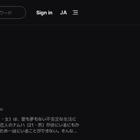
menu
Sign in
JA
in
1・女）は、愛も夢もない不安定な生活に
恋人のナムハ（21・男）が傍にいるにもか
ため一緒にいることができない。そんな中
彼をどれほど愛しているのか疑問に思い、