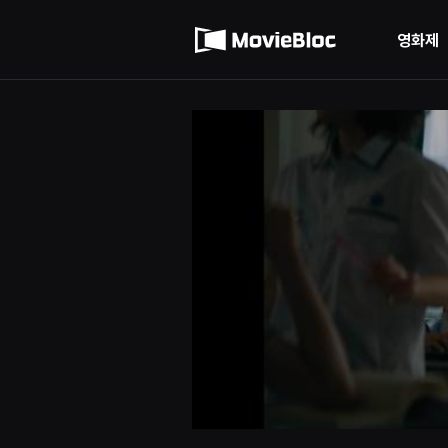
무
이용약관
비
블
영화제
록
개인정보 처리방침
은
단
편
영
화
와
독
립
영
화
를
중
심
으
로
다
양
한
작
품
을
감
상
하
고
발