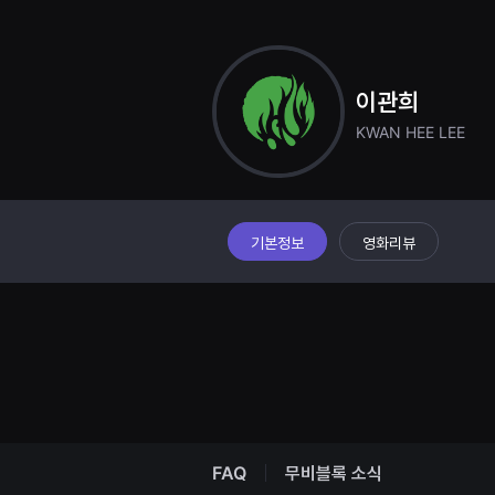
견
할
수
있
는
온
이관희
라
인
KWAN HEE LEE
스
트
리
밍
플
랫
폼
기본정보
영화리뷰
입
니
다.
국
내
외
단
편
영
화
를
손
쉽
FAQ
무비블록 소식
게
찾