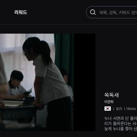
리워드
검
색
쏙독새
이관희
ㅣ
호러
ㅣ16min
누나 서연과 단 둘이
리가 들려온다는 사
늦게 누나를 쫓아 
게 된다. 누나가 사