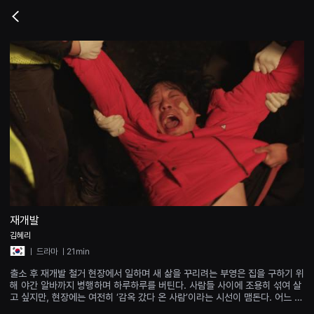
무
비
Go
블
back
록
은
단
편
영
화
와
독
립
영
화
를
중
심
으
로
다
양
재개발
한
김혜리
작
품
ㅣ
드라마
ㅣ21min
을
감
출소 후 재개발 철거 현장에서 일하며 새 삶을 꾸리려는 부영은 집을 구하기 위
상
해 야간 알바까지 병행하며 하루하루를 버틴다. 사람들 사이에 조용히 섞여 살
하
고 싶지만, 현장에는 여전히 ‘감옥 갔다 온 사람’이라는 시선이 맴돈다. 어느 날
고
벽에 적힌 ‘살인자 백부영’이라는 스프레이 문구가 그를 다시 과거로 불러낸다.
발