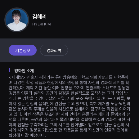
견
더구나 유일한 친구이자 동료인 현수가 은밀히 무리들과 얽혀 있는 모습을 목
할
격하며 부영은 자신이 짊어져 온 누명이 현수와 깊이 연결돼 있음을 직감한다.
수
과거 사건의 진실이 드러날수록 두 사람 사이의 균열은 깊어지고, 결국 쌓여 있
김혜리
있
던 분노와 억압이 폭발하며 부영은 재개발 현장의 어두운 골목에서 다시 한번
는
운명의 싸움에 휘말린다. 재개발로 흔들리는 삶의 터전, 벗어날 수 없는 낙인,
HYERI KIM
온
그리고 진실을 마주한 두 남자의 비극적 충돌을 통해 영화는 ‘누가 살인자인
라
가’라는 질문을 넘어서, 사회가 만들어낸 폭력의 실체를 정면으로 응시한다.
인
스
트
리
기본정보
영화리뷰
밍
플
랫
폼
영화인 소개
입
<재개발> 연출자 김혜리는 동아방송예술대학교 영화예술과를 재학중이
니
다.
며 다양한 학생 작품과 현장에서의 경험을 통해 자신의 영화적 세계를 확
국
립해왔다. 재학 기간 동안 여러 현장을 오가며 연출부와 스태프로 활동한
내
경험은 인물의 심리와 공간의 감정을 현실적으로 포착하는 그의 작업 방
외
식에 큰 영향을 주었다. 삶의 균열, 사회 구조 속에서 밀려나는 사람들, 보
단
이지 않는 감정의 움직임에 관심을 두고 있으며, 특히 재개발·노동·낙인과
편
같은 동시대적 주제를 인물의 시선으로 섬세하게 탐구하는 작업을 이어가
영
고 있다. 이번 작품은 부조리한 사회 안에서 흔들리는 개인의 존엄성과 선
화
를
택을 다루며, 공간의 질감과 인물의 내면을 결합해 현실과 영화적 표현 사
손
이의 접점을 구축하려는 그의 시도를 담아낸다. 앞으로도 인물 중심의 서
쉽
사와 사회적 질문을 기반으로 한 작품들을 통해 자신만의 연출적 언어를
게
확장해 나갈 예정이다.
찾