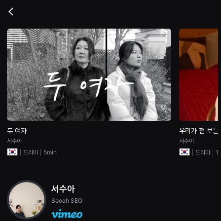
무
비
Go
블
back
록
은
단
편
영
화
와
독
립
영
화
를
중
심
으
두 여자
우리가 점 보는
로
서수아
서수아
다
양
드라마
5min
드라마
1
한
작
품
을
서수아
감
상
Sooah SEO
하
고
발