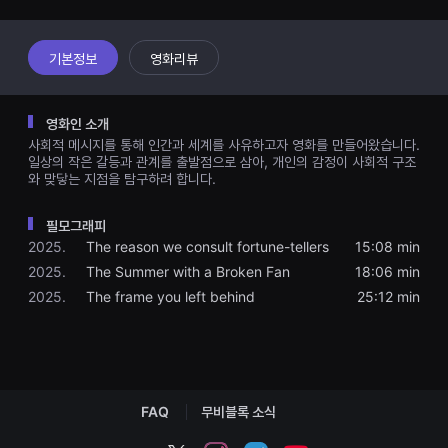
견
할
수
있
기본정보
영화리뷰
는
온
라
인
영화인 소개
스
트
사회적 메시지를 통해 인간과 세계를 사유하고자 영화를 만들어왔습니다.
리
일상의 작은 갈등과 관계를 출발점으로 삼아, 개인의 감정이 사회적 구조
밍
와 맞닿는 지점을 탐구하려 합니다.
플
랫
폼
필모그래피
입
2025.
The reason we consult fortune-tellers
15:08 min
니
다.
2025.
The Summer with a Broken Fan
18:06 min
국
내
2025.
The frame you left behind
25:12 min
외
단
편
영
화
를
손
FAQ
무비블록 소식
쉽
게
찾