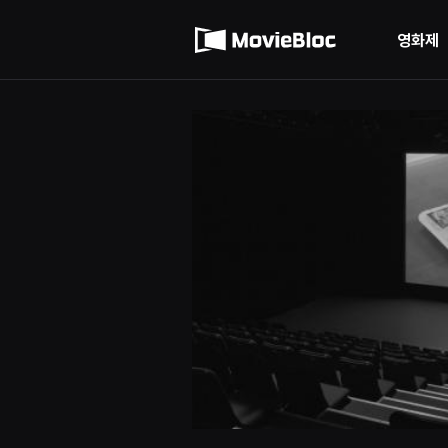
무
이용약관
비
블
영화제
록
개인정보 처리방침
은
단
편
영
화
와
독
립
영
화
를
중
심
으
로
다
양
한
작
품
을
감
상
하
고
발