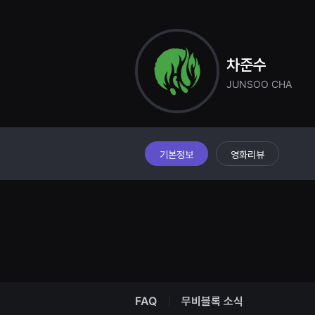
견
할
수
있
는
온
차준수
라
인
JUNSOO CHA
스
트
리
밍
플
랫
폼
기본정보
영화리뷰
입
니
다.
국
내
외
단
편
영
화
를
손
쉽
FAQ
무비블록 소식
게
찾