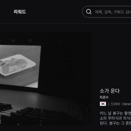
리워드
검
색
소가 운다
차준수
ㅣ
드라마
ㅣ6mi
어느 날 봉구는 촬
소의 무의식과 의식
된다. 봉구는 그 혼