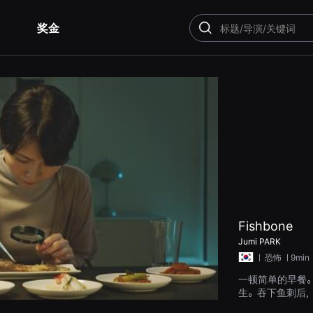
奖金
搜
索
Fishbone
Jumi PARK
ㅣ
恐怖
ㅣ9min
一顿简单的早餐
生。吞下鱼刺后