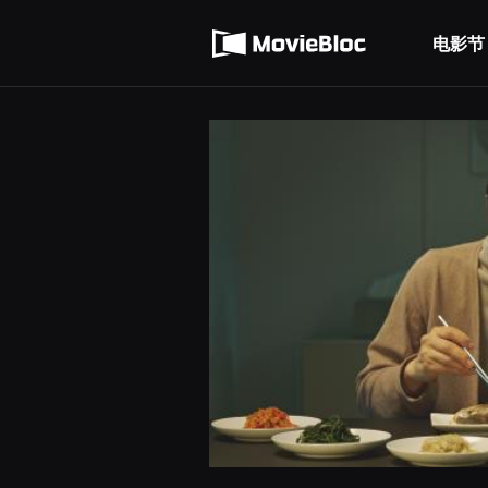
무
使用服务条款
비
블
电影节
隐私条款
록
은
단
편
영
화
와
독
립
영
화
를
중
심
으
로
다
양
한
작
품
을
감
상
하
고
발