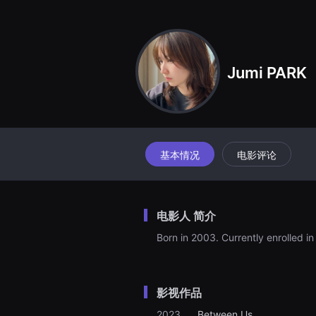
견
할
수
있
는
온
Jumi PARK
라
인
스
트
리
밍
플
랫
폼
基本情况
电影评论
입
니
다.
국
내
电影人 简介
외
단
Born in 2003. Currently enrolled i
편
영
화
를
손
影视作品
쉽
게
찾
2023.
Between Us