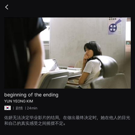
무
비
Go
블
back
록
은
단
편
영
화
와
독
립
영
화
를
중
심
으
로
다
양
beginning of the ending
한
YUN YEONG KIM
작
품
ㅣ
剧情
ㅣ24min
을
감
佑妍无法决定毕业影片的结局，在做出最终决定时，她在他人的目光
상
和自己的真实感受之间摇摆不定。
하
고
발