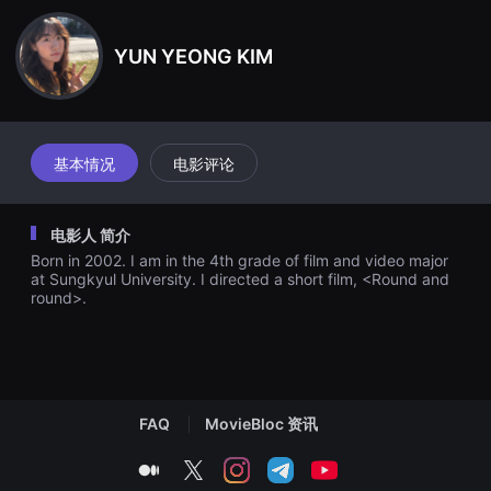
견
할
수
YUN YEONG KIM
있
는
온
라
인
스
트
基本情况
电影评论
리
밍
플
랫
电影人 简介
폼
입
Born in 2002. I am in the 4th grade of film and video major
니
at Sungkyul University. I directed a short film, <Round and
다.
round>.
국
내
외
단
편
영
화
를
FAQ
MovieBloc 资讯
손
쉽
medium
twitter
instagram
telegram
youtube
게
찾