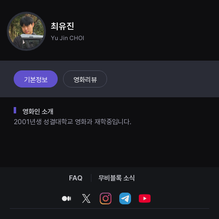
견
할
수
최유진
있
는
Yu Jin CHOI
온
라
인
스
트
리
기본정보
영화리뷰
밍
플
랫
폼
영화인 소개
입
2001년생 성결대학교 영화과 재학중입니다.
니
다.
국
내
외
단
편
영
FAQ
무비블록 소식
화
를
손
medium
twitter
instagram
telegram
youtube
쉽
게
찾