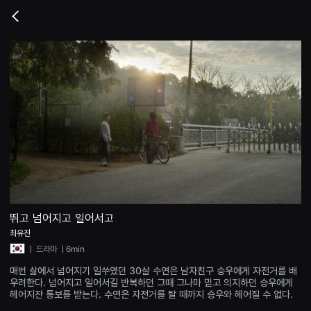
무
비
Go
블
back
록
은
단
편
영
화
와
독
립
영
화
를
중
심
으
로
다
양
뛰고 넘어지고 일어서고
한
최유진
작
품
ㅣ
드라마
ㅣ6min
을
감
매번 삶에서 넘어지기 일쑤였던 30살 수연은 남자친구 승우에게 자전거를 배
상
우려한다. 넘어지고 일어서길 반복하던 그때 그나마 믿고 의지하던 승우에게
하
헤어지잔 통보를 받는다. 수연은 자전거를 탈 때까지 승우와 헤어질 수 없다.
고
발