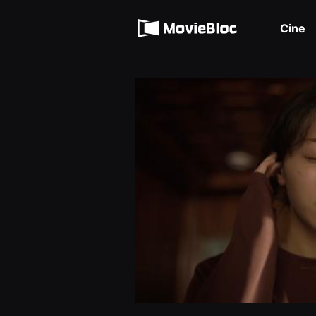
무
Términos de servicio
비
블
Cine
록
Política de privacidad
은
단
편
영
화
와
독
립
영
화
를
중
심
으
로
다
양
한
작
품
을
감
상
하
고
발