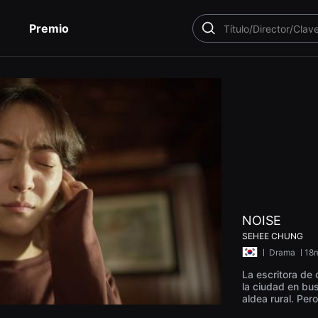
Premio
BUSCAR
NOISE
SEHEE CHUNG
ㅣ
Drama
ㅣ18m
La escritora d
la ciudad en bus
aldea rural. Per
eradores y el r