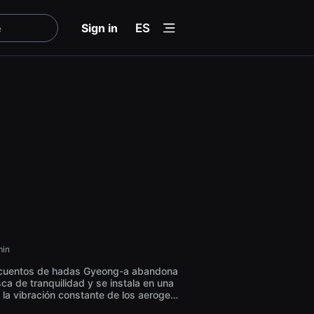
menu
Sign in
ES
in
e cuentos de hadas Gyeong-a abandona
ca de tranquilidad y se instala en una
o la vibración constante de los aerogen
uido incesante de los aldeanos van soca