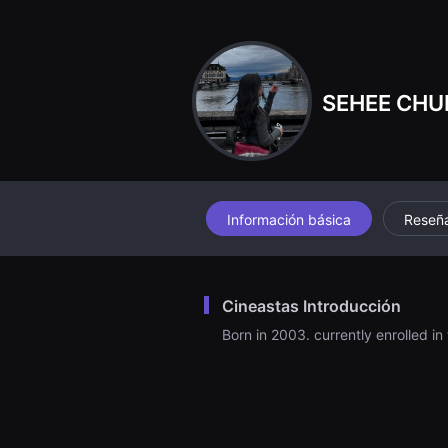
견
할
수
있
는
온
SEHEE CH
라
인
스
트
리
밍
플
랫
폼
Información básica
Reseñ
입
니
다.
국
내
Cineastas Introducción
외
단
Born in 2003. currently enrolled i
편
영
화
를
손
쉽
게
찾