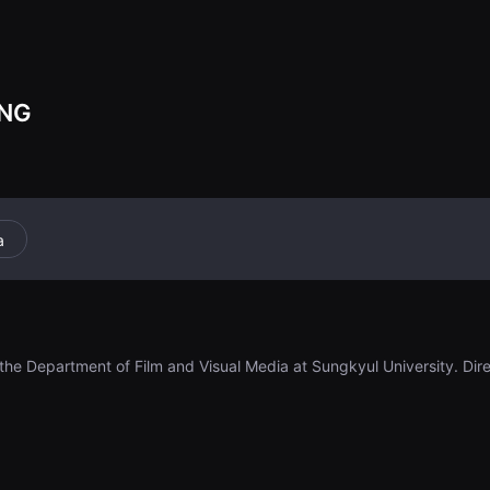
vando poco a po
UNG
a
n the Department of Film and Visual Media at Sungkyul University. Dir