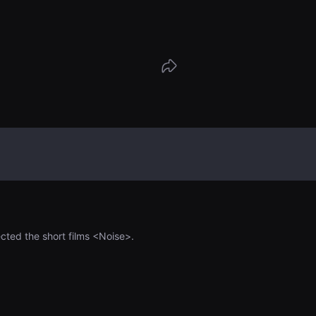
co su vida cotidiana.
ected the short films <Noise>.