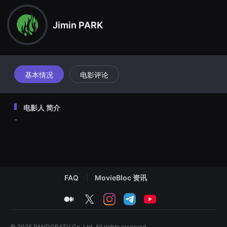
견
할
수
Jimin PARK
있
는
온
라
인
스
트
基本情况
电影评论
리
밍
플
랫
电影人 简介
폼
입
-
니
다.
국
내
외
단
편
FAQ
MovieBloc 资讯
영
화
를
medium
twitter
instagram
telegram
youtube
손
쉽
게
찾
© 2025 PANDORATV Co. Ltd. All rights reserved