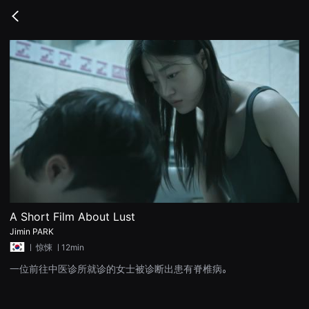
무
비
Go
블
back
록
은
단
편
영
화
와
독
립
영
화
를
중
심
으
로
다
양
A Short Film About Lust
한
Jimin PARK
작
품
ㅣ
惊悚
ㅣ12min
을
감
一位前往中医诊所就诊的女士被诊断出患有脊椎病。
상
하
고
발