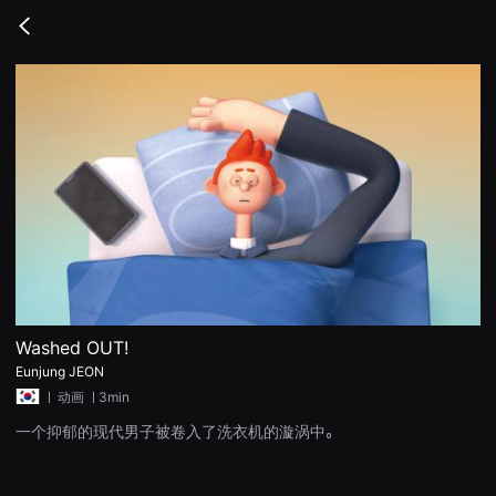
무
비
Go
블
back
록
은
단
편
영
화
와
독
립
영
화
를
중
심
으
로
다
양
Washed OUT!
한
Eunjung JEON
작
품
ㅣ
动画
ㅣ3min
을
감
一个抑郁的现代男子被卷入了洗衣机的漩涡中。
상
하
고
발