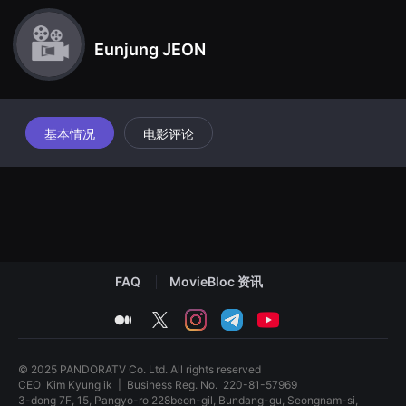
견
할
수
Eunjung JEON
있
는
온
라
인
스
트
基本情况
电影评论
리
밍
플
랫
폼
입
니
다.
국
내
외
FAQ
MovieBloc 资讯
단
편
medium
twitter
instagram
telegram
youtube
영
화
를
손
© 2025 PANDORATV Co. Ltd. All rights reserved
쉽
CEO
Kim Kyung ik
|
Business Reg. No.
220-81-57969
게
3-dong 7F, 15, Pangyo-ro 228beon-gil, Bundang-gu, Seongnam-si,
찾