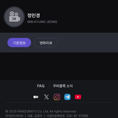
견
할
수
있
정민경
는
MIN KYUNG JEONG
온
라
인
스
트
리
기본정보
영화리뷰
밍
플
랫
폼
입
니
다.
국
내
외
단
FAQ
무비블록 소식
편
영
medium
twitter
instagram
telegram
youtube
화
를
손
쉽
© 2025 PANDORATV Co. Ltd. All rights reserved
게
(주)판도라티비
|
대표
김경익
|
사업자등록번호
220-81-57969
찾