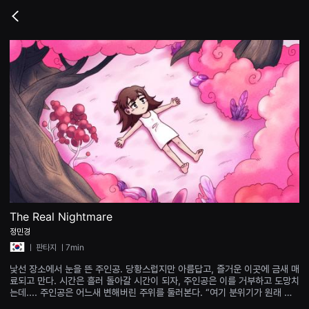
무
비
Go
블
back
록
은
단
편
영
화
와
독
립
영
화
를
중
심
으
로
다
양
The Real Nightmare
한
정민경
작
품
ㅣ
판타지
ㅣ7min
을
감
낯선 장소에서 눈을 뜬 주인공. 당황스럽지만 아름답고, 즐거운 이곳에 금새 매
상
료되고 만다. 시간은 흘러 돌아갈 시간이 되자, 주인공은 이를 거부하고 도망치
하
는데.... 주인공은 어느새 변해버린 주위를 둘러본다. “여기 분위기가 원래 이
고
랬었나...?”
발