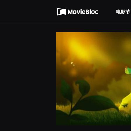
무
使用服务条款
비
블
电影节
隐私条款
록
은
단
편
영
화
와
독
립
영
화
를
중
심
으
로
다
양
한
작
품
을
감
상
하
고
발