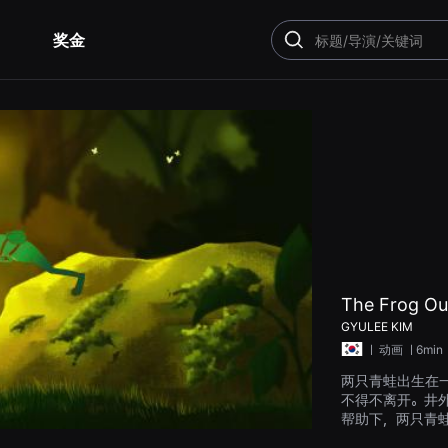
奖金
搜
索
The Frog Out
GYULEE KIM
ㅣ
动画
ㅣ6min
两只青蛙出生在
不得不离开。井
帮助下，两只青