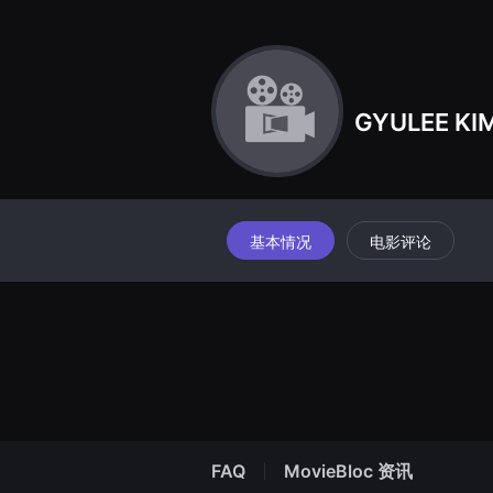
견
할
수
있
는
온
라
GYULEE KI
인
스
트
리
밍
플
랫
폼
基本情况
电影评论
입
니
다.
국
내
외
단
편
영
화
를
손
쉽
FAQ
MovieBloc 资讯
게
찾