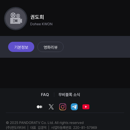
견
할
수
있
권도희
는
Dohee KWON
온
라
인
스
트
리
기본정보
영화리뷰
밍
플
랫
폼
입
니
다.
국
내
외
단
FAQ
무비블록 소식
편
영
medium
twitter
instagram
telegram
youtube
화
를
손
쉽
© 2025 PANDORATV Co. Ltd. All rights reserved
게
(주)판도라티비
|
대표
김경익
|
사업자등록번호
220-81-57969
찾