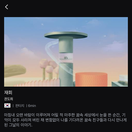
무
비
Go
블
back
록
은
단
편
영
화
와
독
립
영
화
를
중
심
으
로
다
양
재회
한
권도희
작
품
ㅣ
판타지
ㅣ6min
을
감
마침내 오랜 바람이 이루어져 어릴 적 마주한 꿈속 세상에서 눈을 뜬 순간, 기
상
억이 모두 사라져 버린 채 변함없이 나를 기다려온 꿈속 친구들과 다시 만나게
하
된 그날의 이야기.
고
발