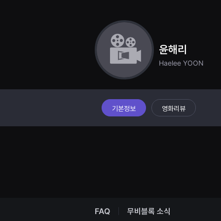
견
할
수
있
는
온
윤해리
라
인
Haelee YOON
스
트
리
밍
플
랫
폼
기본정보
영화리뷰
입
니
다.
국
내
외
단
편
영
화
를
손
쉽
FAQ
무비블록 소식
게
찾