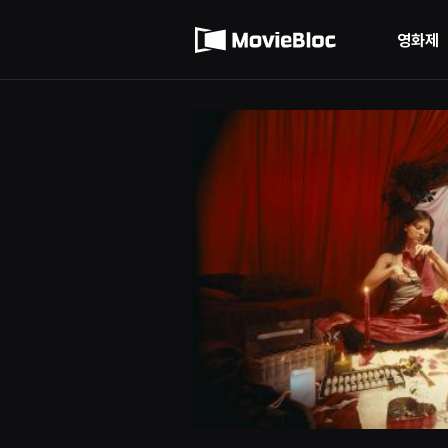
무
이용약관
비
블
영화제
록
개인정보 처리방침
은
단
편
영
화
와
독
립
영
화
를
중
심
으
로
다
양
한
작
품
을
감
상
하
고
발