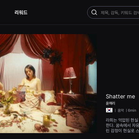
리워드
검
색
Shatter me
윤해리
ㅣ
음악
ㅣ6min
라희는 억압된 현실
한다. 꿈속에서 자유와 욕망을 따르는 또 다른 자신을 만나고, 억눌
린 감정이 현실로 스며든다. 그리고 결국, 그녀
짜 자신을 발견하게 