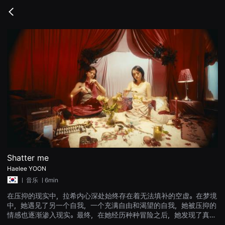
무
비
Go
블
back
록
은
단
편
영
화
와
독
립
영
화
를
중
심
으
로
다
양
Shatter me
한
Haelee YOON
작
품
ㅣ
音乐
ㅣ6min
을
감
在压抑的现实中，拉希内心深处始终存在着无法填补的空虚。在梦境
상
中，她遇见了另一个自我，一个充满自由和渴望的自我，她被压抑的
하
고
情感也逐渐渗入现实。最终，在她经历种种冒险之后，她发现了真正
발
的自我。