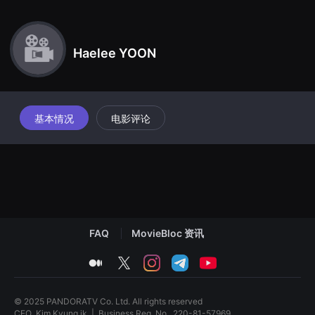
견
할
수
있
는
Haelee YOON
온
라
인
스
트
리
基本情况
电影评论
밍
플
랫
폼
입
니
다.
국
내
외
단
FAQ
MovieBloc 资讯
편
영
화
medium
twitter
instagram
telegram
youtube
를
손
쉽
게
© 2025 PANDORATV Co. Ltd. All rights reserved
찾
CEO
Kim Kyung ik
|
Business Reg. No.
220-81-57969