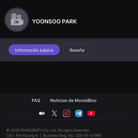
견
o para descubrir que allí le esperaba una muerte fría.
할
수
있
YOONSOO PARK
는
온
라
인
스
트
리
Información básica
Reseña
밍
플
랫
폼
입
니
다.
국
내
외
단
FAQ
Noticias de MovieBloc
편
영
medium
twitter
instagram
telegram
youtube
화
를
손
쉽
© 2025 PANDORATV Co. Ltd. All rights reserved
게
CEO
Kim Kyung ik
|
Business Reg. No.
220-81-57969
찾