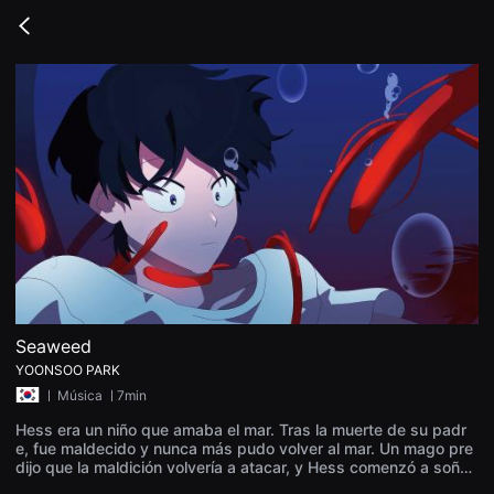
무
비
Go
블
back
록
은
단
편
영
화
와
독
립
영
화
를
중
심
으
로
다
양
Seaweed
한
YOONSOO PARK
작
품
ㅣ
Música
ㅣ7min
을
감
Hess era un niño que amaba el mar. Tras la muerte de su padr
상
e, fue maldecido y nunca más pudo volver al mar. Un mago pre
하
dijo que la maldición volvería a atacar, y Hess comenzó a soñar
고
con la muerte de su padre. Finalmente, se dirigió a la costa, sol
발