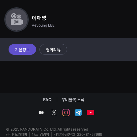
견
할
수
있
이애영
는
Aeyoung LEE
온
라
인
스
트
리
기본정보
영화리뷰
밍
플
랫
폼
입
니
다.
국
내
외
단
FAQ
무비블록 소식
편
영
medium
twitter
instagram
telegram
youtube
화
를
손
쉽
© 2025 PANDORATV Co. Ltd. All rights reserved
게
(주)판도라티비
|
대표
김경익
|
사업자등록번호
220-81-57969
찾