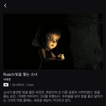
무
비
Go
블
back
록
은
단
편
영
화
와
독
립
영
화
를
중
심
으
로
다
양
Ruach:빛을 쫓는 소녀
한
이애영
작
품
ㅣ
애니메이션
ㅣ3min
을
감
소녀가 발견한 빛을 품은 씨앗은, 희망이자 또 다른 공포의 시작이었다. 빛을
상
품는 순간, 거대한 까마귀가 그녀를 뒤쫓는다. 두려움을 넘어 빛을 품고 달려가
하
는 그녀의 여정 끝에는, 새로운 세상이 기다리고 있다.
고
발