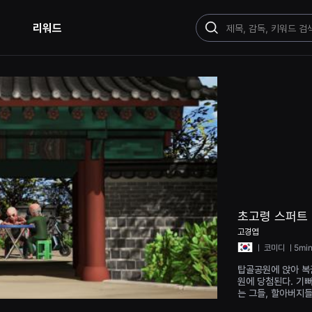
리워드
검
색
초고령 스퍼트
고경엽
ㅣ
코미디
ㅣ5mi
탑골공원에 앉아 복
원에 당첨된다. 기
는 그들, 할아버지
벌인다.