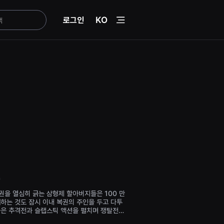
menu
로그인
KO
n
권을 열심히 긁는 삼형제 할아버지들은 100 만
뻐하는 것도 잠시 이내 복권의 주인을 두고 다투
들은 추격전과 슬랩스틱 액션을 펼치며 쟁탈전을