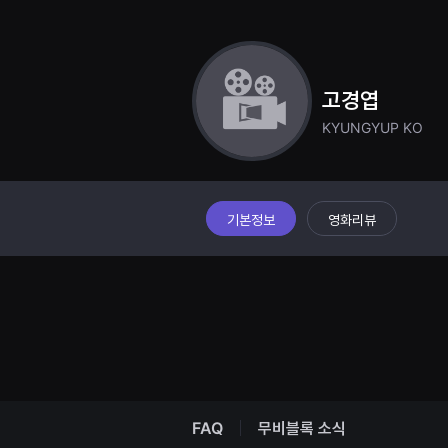
견
할
수
있
는
온
고경엽
라
인
KYUNGYUP KO
스
트
리
밍
플
랫
폼
기본정보
영화리뷰
입
니
다.
국
내
외
단
편
영
화
를
손
쉽
FAQ
무비블록 소식
게
찾