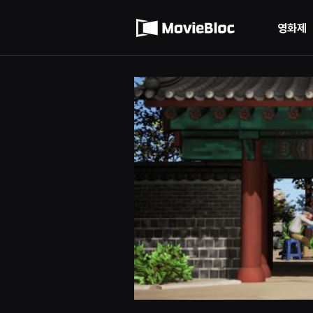
무
이용약관
비
블
영화제
록
개인정보 처리방침
은
단
편
영
화
와
독
립
영
화
를
중
심
으
로
다
양
한
작
품
을
감
상
하
고
발