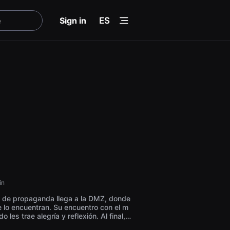
menu
Sign in
ES
in
o de propaganda llega a la DMZ, donde
e lo encuentran. Su encuentro con el m
les trae alegría y reflexión. Al final, e
cia el mundo humano y el tigre regresa