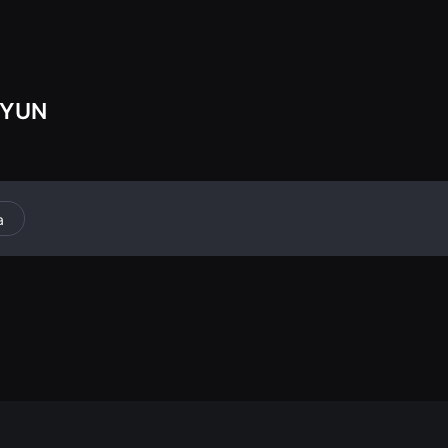
a la naturaleza.
 YUN
a