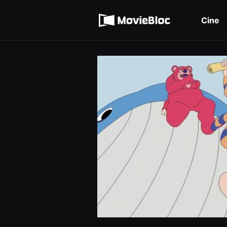
무
Términos de servicio
비
블
Cine
록
Política de privacidad
은
단
편
영
화
와
독
립
영
화
를
중
심
으
로
다
양
한
작
품
을
감
상
하
고
발