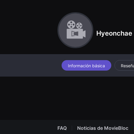
견
할
수
있
는
온
라
Hyeonchae
인
스
트
리
밍
플
랫
폼
Información básica
Reseñ
입
니
다.
국
내
외
단
편
영
화
를
손
쉽
FAQ
Noticias de MovieBloc
게
찾