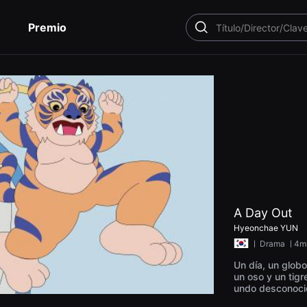
Premio
BUSCAR
A Day Out
Hyeonchae YUN
ㅣ
Drama
ㅣ4m
Un día, un glob
un oso y un tigr
undo desconocido 
l oso camina ha