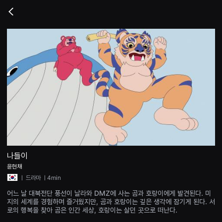
무
비
Go
블
back
록
은
단
편
영
화
와
독
립
영
화
를
중
심
으
로
다
양
나들이
한
윤현채
작
품
ㅣ
드라마
ㅣ4min
을
감
어느 날 대북전단 풍선이 날라와 DMZ에 사는 곰과 호랑이에게 발견된다. 미
상
지의 세계를 경험하며 즐거웠지만, 곰과 호랑이는 깊은 생각에 잠기게 된다. 서
하
로의 행복을 찾아 곰은 인간 세상, 호랑이는 살던 곳으로 떠난다.
고
발