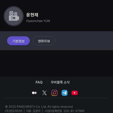
견
할
수
있
윤현채
는
Hyeonchae YUN
온
라
인
스
트
리
기본정보
영화리뷰
밍
플
랫
폼
입
니
다.
국
내
외
단
FAQ
무비블록 소식
편
영
medium
twitter
instagram
telegram
youtube
화
를
손
쉽
© 2025 PANDORATV Co. Ltd. All rights reserved
게
(주)판도라티비
|
대표
김경익
|
사업자등록번호
220-81-57969
찾