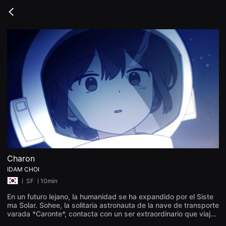
무
비
Go
블
back
록
은
단
편
영
화
와
독
립
영
화
를
중
심
으
로
다
양
Charon
한
IDAM CHOI
작
품
ㅣ
SF
ㅣ10min
을
감
En un futuro lejano, la humanidad se ha expandido por el Siste
상
ma Solar. Sohee, la solitaria astronauta de la nave de transporte
하
varada *Caronte*, contacta con un ser extraordinario que viaja
고
por el espacio.
발