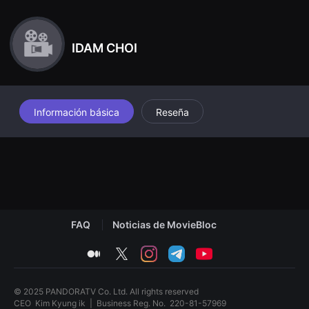
견
할
수
있
IDAM CHOI
는
온
라
인
스
트
리
Información básica
Reseña
밍
플
랫
폼
입
니
다.
국
내
외
단
FAQ
Noticias de MovieBloc
편
영
medium
twitter
instagram
telegram
youtube
화
를
손
쉽
© 2025 PANDORATV Co. Ltd. All rights reserved
게
CEO
Kim Kyung ik
|
Business Reg. No.
220-81-57969
찾