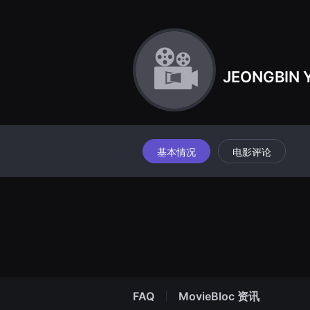
견
할
수
있
는
온
라
JEONGBIN 
인
스
트
리
밍
플
랫
폼
基本情况
电影评论
입
니
다.
국
내
외
단
편
영
화
를
손
쉽
FAQ
MovieBloc 资讯
게
찾