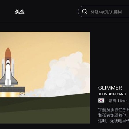
奖金
搜
索
GLIMMER
JEONGBIN YANG
ㅣ
动画
ㅣ6min
宇航员执行任务
和孤独笼罩着他
这时，无线电里
望。