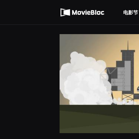
무
使用服务条款
비
블
电影节
隐私条款
록
은
단
편
영
화
와
독
립
영
화
를
중
심
으
로
다
양
한
작
품
을
감
상
하
고
발