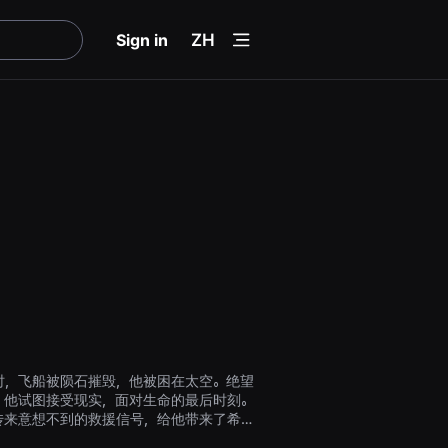
menu
Sign in
ZH
时，飞船被陨石摧毁，他被困在太空。绝望
，他试图接受现实，面对生命的最后时刻。
传来意想不到的救援信号，给他带来了希