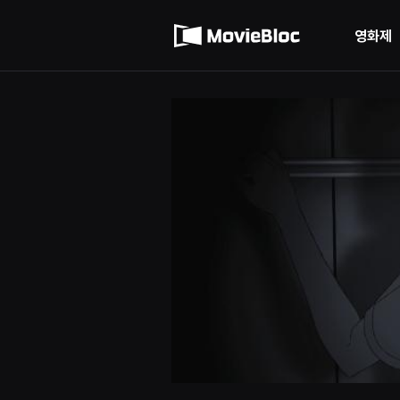
무
이용약관
비
블
영화제
록
개인정보 처리방침
은
단
편
영
화
와
독
립
영
화
를
중
심
으
로
다
양
한
작
품
을
감
상
하
고
발