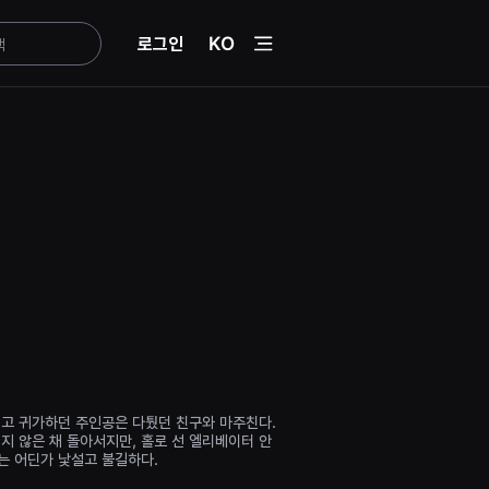
menu
로그인
KO
치고 귀가하던 주인공은 다퉜던 친구와 마주친다.
지 않은 채 돌아서지만, 홀로 선 엘리베이터 안
는 어딘가 낯설고 불길하다.