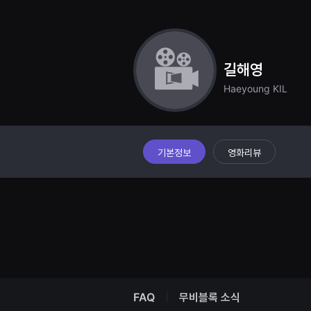
견
할
수
있
는
온
길해영
라
인
Haeyoung KIL
스
트
리
밍
플
랫
폼
기본정보
영화리뷰
입
니
다.
국
내
외
단
편
영
화
를
손
쉽
FAQ
무비블록 소식
게
찾