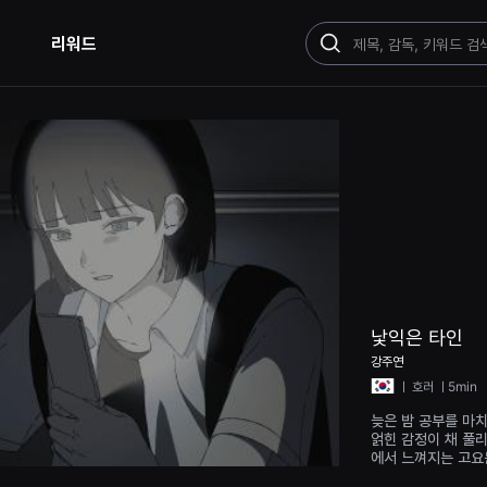
리워드
검
색
낯익은 타인
강주연
ㅣ
호러
ㅣ5min
늦은 밤 공부를 마
얽힌 감정이 채 풀리
에서 느껴지는 고요