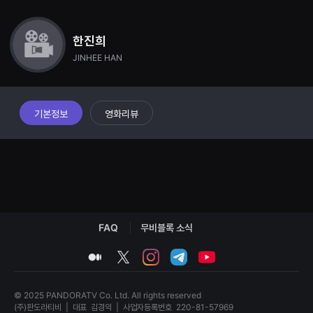
견
할
수
있
한진희
는
JINHEE HAN
온
라
인
스
트
리
기본정보
영화리뷰
밍
플
랫
폼
입
니
다.
국
내
외
단
FAQ
무비블록 소식
편
영
medium
twitter
instagram
telegram
youtube
화
를
손
쉽
© 2025 PANDORATV Co. Ltd. All rights reserved
게
(주)판도라티비
|
대표
김경익
|
사업자등록번호
220-81-57969
찾