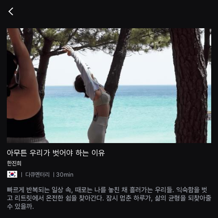
무
비
Go
블
back
록
은
단
편
영
화
와
독
립
영
화
를
중
심
으
로
다
양
아무튼 우리가 벗어야 하는 이유
한
한진희
작
품
ㅣ
다큐멘터리
ㅣ30min
을
감
빠르게 반복되는 일상 속, 때로는 나를 놓친 채 흘러가는 우리들. 익숙함을 벗
상
고 리트릿에서 온전한 쉼을 찾아간다. 잠시 멈춘 하루가, 삶의 균형을 되찾아줄
하
수 있을까.
고
발