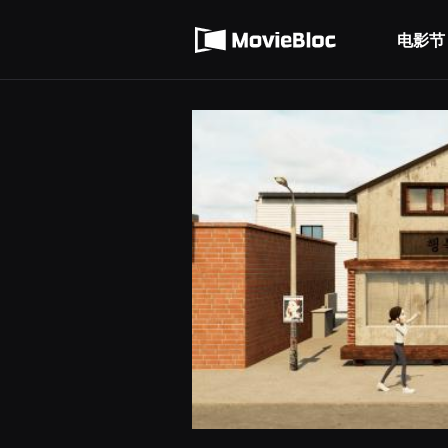
무
使用服务条款
비
블
电影节
隐私条款
록
은
단
편
영
화
와
독
립
영
화
를
중
심
으
로
다
양
한
작
품
을
감
상
하
고
발