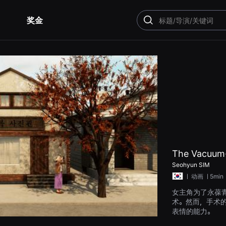
奖金
搜
索
The Vacuum
Seohyun SIM
ㅣ
动画
ㅣ5min
女主角为了永葆
术。然而，手术
表情的能力。