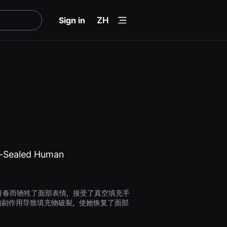
menu
Sign in
ZH
-Sealed Human
青春而牺牲了面部表情，接受了真空填充手
的副作用导致填充物破裂，使她恢复了面部