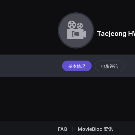
견
할
수
있
는
온
라
Taejeong 
인
스
트
리
밍
플
랫
폼
基本情况
电影评论
입
니
다.
국
내
외
단
편
영
화
를
손
쉽
FAQ
MovieBloc 资讯
게
찾