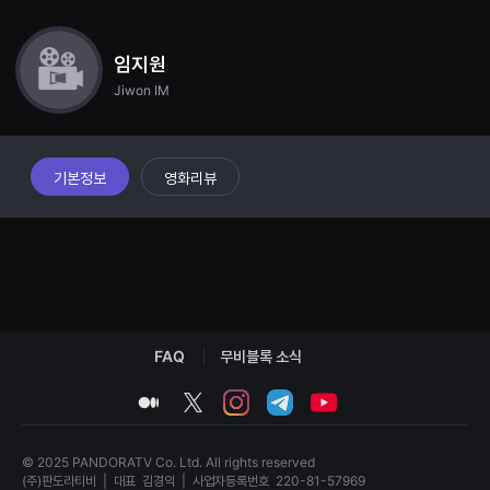
견
할
수
있
임지원
는
Jiwon IM
온
라
인
스
트
리
기본정보
영화리뷰
밍
플
랫
폼
입
니
다.
국
내
외
단
FAQ
무비블록 소식
편
영
medium
twitter
instagram
telegram
youtube
화
를
손
쉽
© 2025 PANDORATV Co. Ltd. All rights reserved
게
(주)판도라티비
|
대표
김경익
|
사업자등록번호
220-81-57969
찾