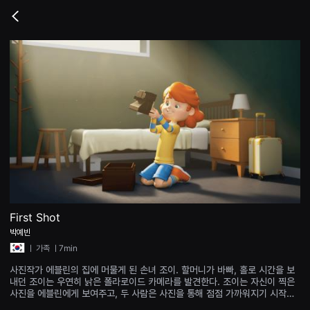
무
비
Go
블
back
록
은
단
편
영
화
와
독
립
영
화
를
중
심
으
로
다
양
First Shot
한
박예빈
작
품
ㅣ
가족
ㅣ7min
을
감
사진작가 에블린의 집에 머물게 된 손녀 조이. 할머니가 바빠, 홀로 시간을 보
상
내던 조이는 우연히 낡은 폴라로이드 카메라를 발견한다. 조이는 자신이 찍은
하
사진을 에블린에게 보여주고, 두 사람은 사진을 통해 점점 가까워지기 시작한
고
다.
발