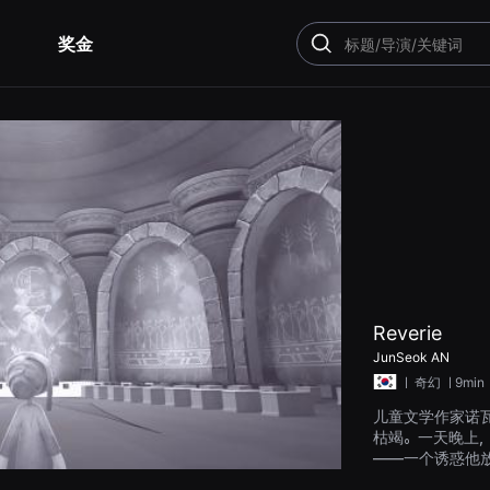
奖金
搜
索
Reverie
JunSeok AN
ㅣ
奇幻
ㅣ9min
儿童文学作家诺
枯竭。一天晚上
——一个诱惑他
重新找回了自己