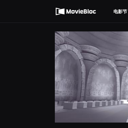
무
使用服务条款
비
블
电影节
隐私条款
록
은
단
편
영
화
와
독
립
영
화
를
중
심
으
로
다
양
한
작
품
을
감
상
하
고
발