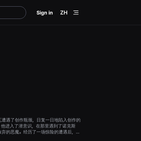
menu
Sign in
ZH
瓦遭遇了创作瓶颈，日复一日地陷入创作的
，他进入了潜意识，在那里遇到了诺克斯
放弃的恶魔。经历了一场惊险的遭遇后，他
遗忘的创作热情，并踏上了重拾创作灵感的