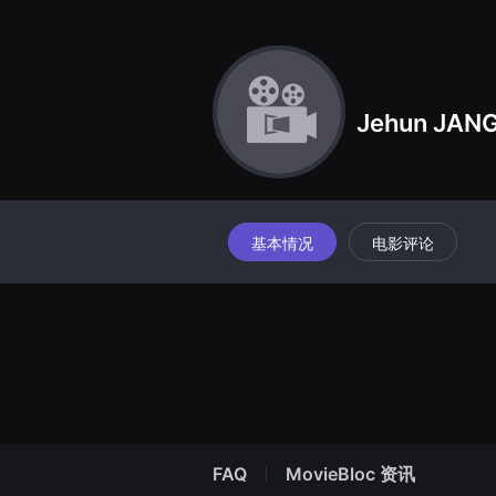
견
할
수
있
는
온
라
Jehun JAN
인
스
트
리
밍
플
랫
폼
基本情况
电影评论
입
니
다.
국
내
외
단
편
영
화
를
손
쉽
FAQ
MovieBloc 资讯
게
찾