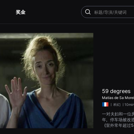
奖金
搜
索
59 degrees
Matias de Sa Morei
ㅣ
科幻
ㅣ10mi
一对夫妇和一位房
年，停车场被改
（室外常年超过
没有空调的养老