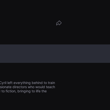
，房地产经纪人脑子里只有一个念头：赚
yril left everything behind to train
ssionate directors who would teach
 fiction, bringing to life the