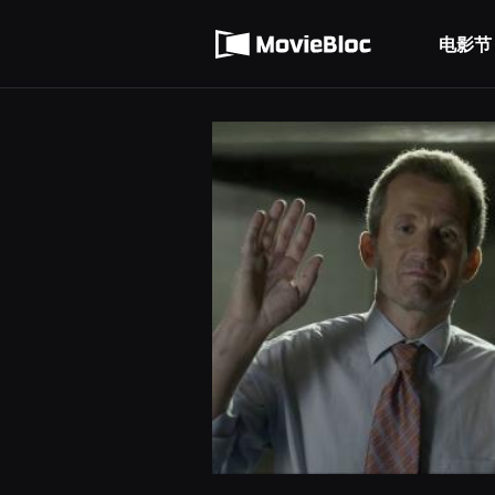
무
使用服务条款
비
블
电影节
隐私条款
록
은
단
편
영
화
와
독
립
영
화
를
중
심
으
로
다
양
한
작
품
을
감
상
하
고
발