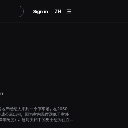
menu
Sign in
ZH
ra
n
地产经纪人来到一个停车场。在2050
造成公寓出租，因为室内温度远低于室外
50华氏度）。这对夫妇中的男士想为住在
院的母亲买一套公寓，而女士则想为自己买