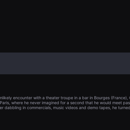
一套。另一方面
钱。
nlikely encounter with a theater troupe in a bar in Bourges (France), C
in Paris, where he never imagined for a second that he would meet pa
er dabbling in commercials, music videos and demo tapes, he turned to