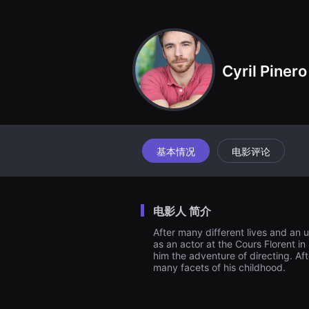
견
할
수
있
는
온
Cyril Pinero
라
인
스
트
리
밍
플
랫
폼
基本情况
电影评论
입
니
다.
국
내
电影人 简介
외
단
After many different lives and an u
편
as an actor at the Cours Florent 
영
화
him the adventure of directing. Aft
를
many facets of his childhood.
손
쉽
게
찾