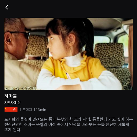
무
비
Go
블
back
록
은
단
편
영
화
와
독
립
영
화
를
중
심
으
로
다
양
하마들
한
지엔지에 린
작
품
ㅣ
코미디
ㅣ13min
을
감
도시화의 물결이 밀려오는 중국 북부의 한 교외 지역. 동물원에 가고 싶어 하는
상
천진난만한 소녀는 뜻밖의 여정 속에서 인생을 바라보는 눈을 완전히 새롭게
하
뜨게 된다.
고
발