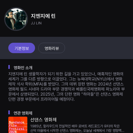
견
할
수
지엔지에 린
있
는
JJ LIN
온
라
인
스
트
리
기본정보
영화리뷰
밍
플
랫
폼
영화인 소개
입
지엔지에 린 생물학자가 되기 위한 길을 가고 있었으나, 매혹적인 영화의
니
다.
세계가 그를 다른 방향으로 이끌었다. 그는 뉴욕대학교(NYU)에서 영화
국
제작 석사 학위(MFA)를 받았다. 그의 데뷔 장편 영화는 2024년 선댄스
내
영화제 월드 시네마 드라마 부문 경쟁작과 베를린국제영화제 파노라마 부
외
문에서 상영되었다. 2025년, 그의 단편 영화 "하마들"은 선댄스 영화제
단
단편 경쟁 부문에서 프리미어될 예정이다.
편
영
화
연관 영화제
를
손
선댄스 영화제
쉽
1985년, 할리우드의 전설적인 배우 로버트 레드포드가 유타의 작은
게
산악 마을에서 시작한 선댄스 영화제는, 오늘날 세계에서 가장 영향력
찾