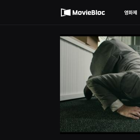
무
이용약관
비
블
영화제
록
개인정보 처리방침
은
단
편
영
화
와
독
립
영
화
를
중
심
으
로
다
양
한
작
품
을
감
상
하
고
발