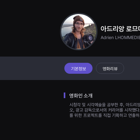
견
할
수
있
는
온
아드리앙 로므
라
인
Adrien LHOMMEDI
스
트
리
밍
플
랫
폼
기본정보
영화리뷰
입
니
다.
국
내
영화인 소개
외
단
시청각 및 시각예술을 공부한 후, 아드리
편
오, 광고 감독으로서의 커리어를 시작했다. Too 
영
를 위한 프로젝트를 직접 기획하고 연출하
화
를
손
쉽
게
찾