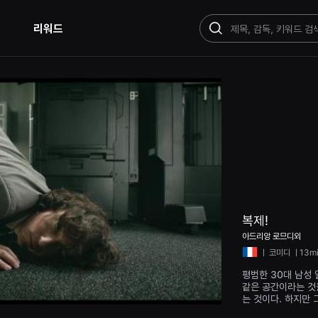
리워드
검
색
복제!
아드리앙 로므디외
ㅣ
코미디
ㅣ13m
평범한 30대 남성 
같은 공간이라는 것
는 것이다. 하지만 
로 생겨나는 것이 