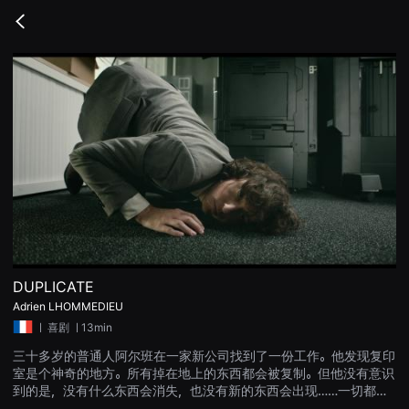
무
비
Go
블
back
록
은
단
편
영
화
와
독
립
영
화
를
중
심
으
로
다
양
DUPLICATE
한
Adrien LHOMMEDIEU
작
품
ㅣ
喜剧
ㅣ13min
을
감
三十多岁的普通人阿尔班在一家新公司找到了一份工作。他发现复印
상
室是个神奇的地方。所有掉在地上的东西都会被复制。但他没有意识
하
고
到的是，没有什么东西会消失，也没有新的东西会出现……一切都发
발
生了变化！