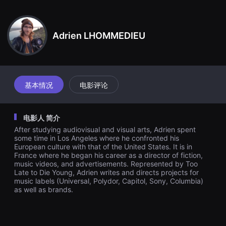
견
할
수
있
Adrien LHOMMEDIEU
는
온
라
인
스
트
리
基本情况
电影评论
밍
플
랫
폼
电影人 简介
입
니
After studying audiovisual and visual arts, Adrien spent
다.
some time in Los Angeles where he confronted his
국
European culture with that of the United States. It is in
내
France where he began his career as a director of fiction,
외
단
music videos, and advertisements. Represented by Too
편
Late to Die Young, Adrien writes and directs projects for
영
music labels (Universal, Polydor, Capitol, Sony, Columbia)
화
as well as brands.
를
손
쉽
게
찾