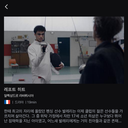
무
비
Go
블
back
록
은
단
편
영
화
와
독
립
영
화
를
중
심
으
로
다
양
레프트 히트
한
알렉상드르 라바뤼시아
작
품
ㅣ
드라마
ㅣ19min
을
감
한때 최고의 자리에 올랐던 펜싱 선수 발레리는 이제 클럽의 젊은 선수들을 가
상
르치며 살아간다. 그 중 위탁 가정에서 자란 17세 소년 히샴은 누구보다 뛰어
하
난 잠재력을 지닌 아이였고, 어느새 발레리에게는 거의 친아들과 같은 존재가
고
되었다. 그런데 여름 방학을 앞두고, 히샴이 클럽을 떠나겠다는 말을 전해온다.
발