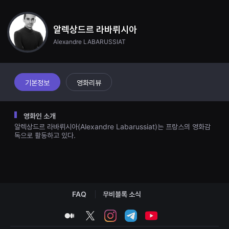
견
할
수
있
알렉상드르 라바뤼시아
는
Alexandre LABARUSSIAT
온
라
인
스
트
리
기본정보
영화리뷰
밍
플
랫
폼
영화인 소개
입
알렉상드르 라바뤼시아(Alexandre Labarussiat)는 프랑스의 영화감
니
다.
독으로 활동하고 있다.
국
내
외
단
편
영
화
FAQ
무비블록 소식
를
손
쉽
medium
twitter
instagram
telegram
youtube
게
찾