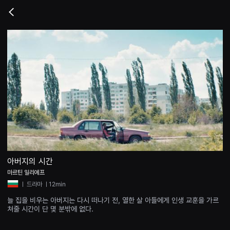
무
비
Go
블
back
록
은
단
편
영
화
와
독
립
영
화
를
중
심
으
로
다
양
아버지의 시간
한
마르틴 일리에프
작
품
ㅣ
드라마
ㅣ12min
을
감
늘 집을 비우는 아버지는 다시 떠나기 전, 열한 살 아들에게 인생 교훈을 가르
상
쳐줄 시간이 단 몇 분밖에 없다.
하
고
발