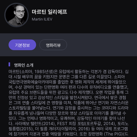
견
할
마르틴 일리에프
수
있
Martin ILIEV
는
온
라
인
스
트
기본정보
영화리뷰
리
밍
플
랫
영화인 소개
폼
마르틴(소피아, 1985년생)은 유럽에서 활동하는 각본가 겸 감독이다. 십
입
니
대 시절 배우의 꿈을 키웠지만 운명은 그를 다른 길로 이끌었다. 소피아
다.
국립연극영화예술아카데미를 졸업한 후 영화 제작의 세계에 뛰어들었으
국
며, 수상 경력이 있는 단편영화 여러 편과 다수의 뮤직비디오를 연출했고,
내
유럽의 주요 브랜드들을 위한 광고도 다수 제작했다. 오랜 작업을 통해 그
외
만의 진정성 있고 감성적인 스타일을 발전시켜왔다. 연극에서 쌓은 경험
단
은 그의 연출 스타일에 큰 영향을 미쳐, 작품에 뛰어난 연기와 자연스러운
편
스토리텔링을 불어넣는다. 연기와 감정을 중시하는 그는 코미디와 드라마
영
화
를 자유롭게 넘나들며 다양한 장르와 영상 스타일로 이야기를 풀어낼 수
를
있다. 그는 언제나 영화적이고, 유쾌하며, 감동적인 이야기를 찾아 나선
손
다. 사라예보 탤런트(2014), FEST 피칭 포럼(포르투갈, 2014), 토리노
쉽
필름랩(2015), 더 필름 개러지(이탈리아, 2016) 등 여러 국제 프로그램
게
에 참가하며 각본과 연출 역량을 키워왔다. 또한 장편영화 〈The PIG〉(드
찾