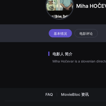
견
Miha HOČE
할
수
있
는
온
라
인
스
基本情况
电影评论
트
리
밍
플
랫
폼
电影人 简介
입
니
Miha Hočevar is a slovenian direct
다.
국
내
외
단
편
영
화
를
FAQ
MovieBloc 资讯
손
쉽
게
찾